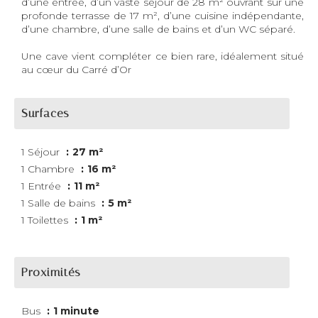
d’une entrée, d’un vaste séjour de 28 m² ouvrant sur une
profonde terrasse de 17 m², d’une cuisine indépendante,
d’une chambre, d’une salle de bains et d’un WC séparé.
Une cave vient compléter ce bien rare, idéalement situé
au cœur du Carré d’Or
Surfaces
1 Séjour
27 m²
1 Chambre
16 m²
1 Entrée
11 m²
1 Salle de bains
5 m²
1 Toilettes
1 m²
Proximités
Bus
1 minute