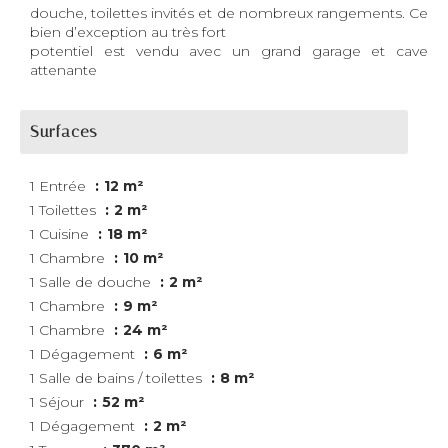
douche, toilettes invités et de nombreux rangements. Ce
bien d’exception au très fort
potentiel est vendu avec un grand garage et cave
attenante
Surfaces
1 Entrée
12 m²
1 Toilettes
2 m²
1 Cuisine
18 m²
1 Chambre
10 m²
1 Salle de douche
2 m²
1 Chambre
9 m²
1 Chambre
24 m²
1 Dégagement
6 m²
1 Salle de bains / toilettes
8 m²
1 Séjour
52 m²
1 Dégagement
2 m²