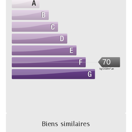
70
kg CO2/m².an
Biens similaires